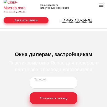
Производитель
пластиковых окон Rehau
Качественно! В срок! Всегда!
нам
+7 495 730-14-41
22
Заказать звонок
года
Главная
Дилерам
Окна дилерам, застройщикам
Пластиковые окна Rehau для дилеров и
партнеров от завода-изготовителя
Телефон
Отправить заявку