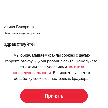
Ирина Бахорина
Начальник отдела продаж
Здравствуйте!
Меня зовут Ирина, я руководитель отдела продаж.
Мы обрабатываем файлы cookies с целью
Я буду контролировать исполнение ваших заказов на всех этапах: от
корректного функционирования сайта. Пожалуйста,
размещения и передачи в производство до доставки и монтажа.
ознакомьтесь с условиями
политики
конфиденциальности
. Вы можете запретить
Позвонить мне
обработку cookies в настройках браузера.
Принять
Отзывы наших дилеров