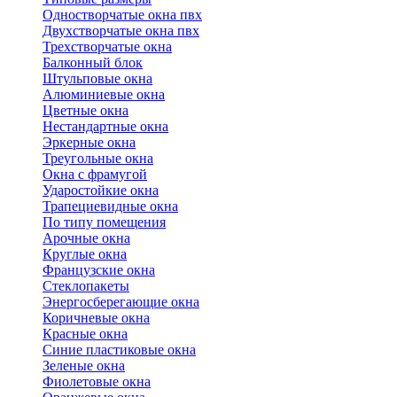
Одностворчатые окна пвх
Двухстворчатые окна пвх
Трехстворчатые окна
Балконный блок
Штульповые окна
Алюминиевые окна
Цветные окна
Нестандартные окна
Эркерные окна
Треугольные окна
Окна с фрамугой
Ударостойкие окна
Трапециевидные окна
По типу помещения
Арочные окна
Круглые окна
Французские окна
Стеклопакеты
Энергосберегающие окна
Коричневые окна
Красные окна
Синие пластиковые окна
Зеленые окна
Фиолетовые окна