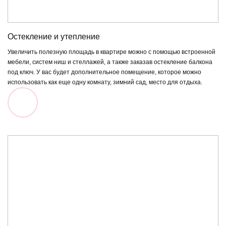
Цвет ручек
Остекление и утепление
Увеличить полезную площадь в квартире можно с помощью встроенной
Антик
Антрацитово
Золотой
Махагон
Морен
мебели, систем ниш и стеллажей, а также заказав остекление балкона
серый
дуб
ду
под ключ. У вас будет дополнительное помещение, которое можно
использовать как еще одну комнату, зимний сад, место для отдыха.
Без
ламинации
Цвета на экране могут отличаться
от реальных. Выбрать цвета из
Заказать окно
полного ассортимента вы можете
бесплатно вызвав менеджера на
дом или посетив наш офис
продаж