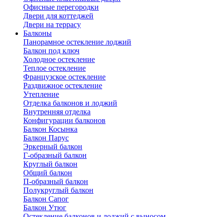
Офисные перегородки
Двери для коттеджей
Двери на террасу
Балконы
Панорамное остекление лоджий
Балкон под ключ
Холодное остекление
Теплое остекление
Французское остекление
Раздвижное остекление
Утепление
Отделка балконов и лоджий
Внутренняя отделка
Конфигурации балконов
Балкон Косынка
Балкон Парус
Эркерный балкон
Г-образный балкон
Круглый балкон
Общий балкон
П-образный балкон
Полукруглый балкон
Балкон Сапог
Балкон Утюг
Остекление балконов и лоджий с выносом