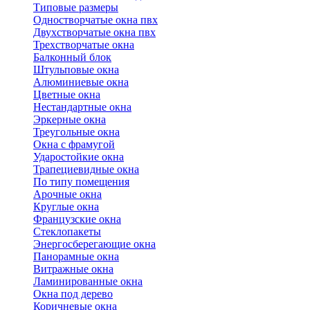
Типовые размеры
Одностворчатые окна пвх
Двухстворчатые окна пвх
Трехстворчатые окна
Балконный блок
Штульповые окна
Алюминиевые окна
Цветные окна
Нестандартные окна
Эркерные окна
Треугольные окна
Окна с фрамугой
Ударостойкие окна
Трапециевидные окна
По типу помещения
Арочные окна
Круглые окна
Французские окна
Стеклопакеты
Энергосберегающие окна
Панорамные окна
Витражные окна
Ламинированные окна
Окна под дерево
Коричневые окна