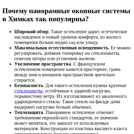
Почему панорамные оконные системы
в Химках так популярны?
Широкий обзор
. Такое остекление дарит эстетическое
наслаждение и новый уровень комфорта, из жилого
помещения больше видно сад или улицу.
Максимальная естественная освещенность
. Ее можно
регулировать, добавив тонировку на стеклопакеты,
повесив шторы или установив жалюзи.
Увеличение пространства
. С французским
остеклением помещение кажется просторнее, грань
между ним и внешним пространством зрительно
стирается.
Безопасность
. Для такого остекления нужны крупные
стеклопакеты
, устойчивые к ударной нагрузке,
порывистому ветру. Их изготавливают из закаленного
ударопрочного стекла. Такое стекло на фасаде дома
выдержит нагрузки больше обычных.
Теплозащита
. Панорамное остекление отвечает
требованиям европейских стандартов, ее значение
может меняться, это зависит от используемых
материалов. Конструкции из пластика высшего класса
удерживают тепло больше алюминиевых.