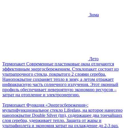
Зима
Лето
Термопакет
Современные пластиковые окна отличаются
эффективным энергосбережением. Стеклопакет состоит из
ультрапрочного стекла, покрытого 2 слоями серебра.
Нанопокрытие сохраняет тепло в зиму, а летом отражает
инфракрасную часть солнечного излучения. Этот оконный
профиль обеспечивает невероятную экономию ресурсов –
затрат на отопление и электроэнергию.
Термопакет
Функция «Энергосбережения»:
мультифункциональное стекло Lifeglass, на которое нанесено
нанопокрытие Double Silver (tm), содержащее два тончайших
слоя серебра, удерживает тепло.
Защита от жары и
ультрафиолета и экономия затрат на охлаждение до 2-3 раз.