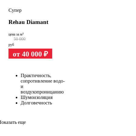
Супер
Rehau Diamant
цена за м²
50 000
руб
от 40 000
₽
Практичность,
сопротивление водо-
и
воздухопроницанию
Шумоизоляция
Долговечность
Показать еще