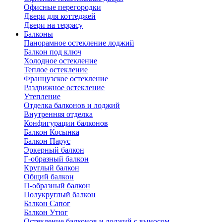
Офисные перегородки
Двери для коттеджей
Двери на террасу
Балконы
Панорамное остекление лоджий
Балкон под ключ
Холодное остекление
Теплое остекление
Французское остекление
Раздвижное остекление
Утепление
Отделка балконов и лоджий
Внутренняя отделка
Конфигурации балконов
Балкон Косынка
Балкон Парус
Эркерный балкон
Г-образный балкон
Круглый балкон
Общий балкон
П-образный балкон
Полукруглый балкон
Балкон Сапог
Балкон Утюг
Остекление балконов и лоджий с выносом