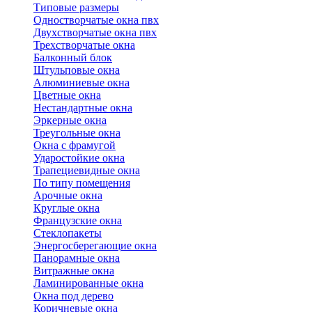
Типовые размеры
Одностворчатые окна пвх
Двухстворчатые окна пвх
Трехстворчатые окна
Балконный блок
Штульповые окна
Алюминиевые окна
Цветные окна
Нестандартные окна
Эркерные окна
Треугольные окна
Окна с фрамугой
Ударостойкие окна
Трапециевидные окна
По типу помещения
Арочные окна
Круглые окна
Французские окна
Стеклопакеты
Энергосберегающие окна
Панорамные окна
Витражные окна
Ламинированные окна
Окна под дерево
Коричневые окна