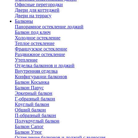
Офисные перегородки
Двери для коттеджей
Двери на террасу
Балконы
Панорамное остекление лоджий
Балкон под ключ
Холодное остекление
Теплое остекление
Французское остекление
Раздвижное остекление
Утепление
Отделка балконов и лоджий
Внутренняя отделка
Конфигурации балконов
Балкон Косынка
Балкон Парус
Эркерный балкон
Г-образный балкон
Круглый балкон
Общий балкон
П-образный балкон
Полукруглый балкон
Балкон Сапог
Балкон Утюг
Остекление балконов и лоджий с выносом