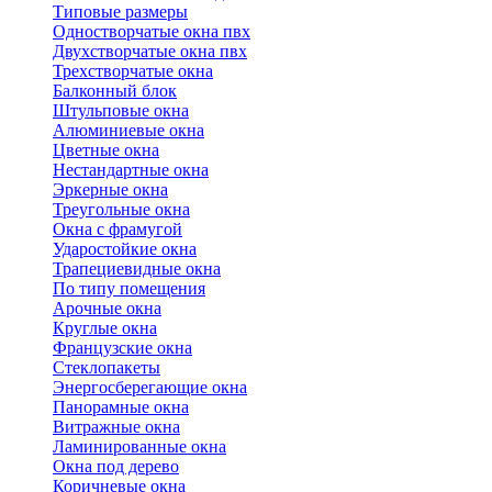
Типовые размеры
Одностворчатые окна пвх
Двухстворчатые окна пвх
Трехстворчатые окна
Балконный блок
Штульповые окна
Алюминиевые окна
Цветные окна
Нестандартные окна
Эркерные окна
Треугольные окна
Окна с фрамугой
Ударостойкие окна
Трапециевидные окна
По типу помещения
Арочные окна
Круглые окна
Французские окна
Стеклопакеты
Энергосберегающие окна
Панорамные окна
Витражные окна
Ламинированные окна
Окна под дерево
Коричневые окна